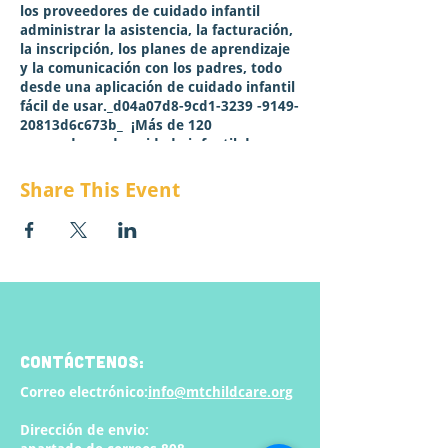
los proveedores de cuidado infantil
administrar la asistencia, la facturación,
la inscripción, los planes de aprendizaje
y la comunicación con los padres, todo
desde una aplicación de cuidado infantil
fácil de usar._d04a07d8-9cd1-3239 -9149-
20813d6c673b_ ¡Más de 120
proveedores de cuidado infantil de
Montana ya usan Brightwheel y les
encanta!
Share This Event
¡Raise MT está aceptando solicitudes de
acceso gratuito a toda la gama de
servicios brightwheel hasta agosto de
2023! Elegible solo para programas con
licencia estatal o tribal de Montana con
hasta 25 niños. ¡Abierto a usuarios
nuevos y existentes de Brightwheel!
Puede encontrar más información sobre
CONTÁCTENOS:
brightwheel aquí
.
Correo electrónico:
info@mtchildcare.org
Dirección de envio: