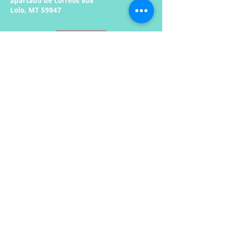
apartado de correos 808
Lolo, MT 59847
Enlaces rápidos:
Casa
Enviar comentarios anónimos
Raise Montana Comentarios
Anónimos