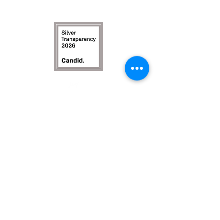
Lolo, MT 59847
Enlaces rápidos:
Casa
Enviar comentarios anónimos
Raise Montana Comentarios
Anónimos