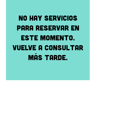
No hay servicios
para reservar en
este momento.
Vuelve a consultar
más tarde.
CONTÁCTENOS:
Correo electrónico:
info@mtchildcare.org
Dirección de envio:
apartado de correos 808