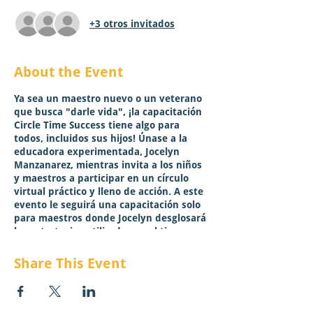
+3 otros invitados
About the Event
Ya sea un maestro nuevo o un veterano
que busca "darle vida", ¡la capacitación
Circle Time Success tiene algo para
todos, incluidos sus hijos! Únase a la
educadora experimentada, Jocelyn
Manzanarez, mientras invita a los niños
y maestros a participar en un círculo
virtual práctico y lleno de acción. A este
evento le seguirá una capacitación solo
para maestros donde Jocelyn desglosará
las estrategias utilizadas en el tiempo
del círculo y explicará los componentes
sociales, emocionales y académicos
Share This Event
fomentados a través de cada actividad y
la experiencia en su conjunto. Al
combinar estrategias basadas en el
cerebro con actividades probadas y